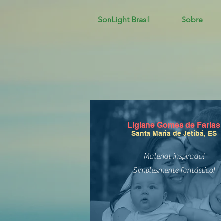
SonLight Brasil
Sobre
Ligiane Gomes de Farias
Santa Maria de Jetibá, ES
Material inspirado!
Simplesmente fantástico!