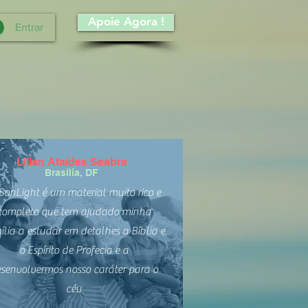
Apoie Agora !
Entrar
Lilian Ataídes Seabra
Brasília, DF
SonLight é um material muito rico e
completo que tem ajudado minha
ília a estudar em detalhes a Bíblia e
o Espírito de Profecia e a
senvolvermos nosso caráter para o
céu