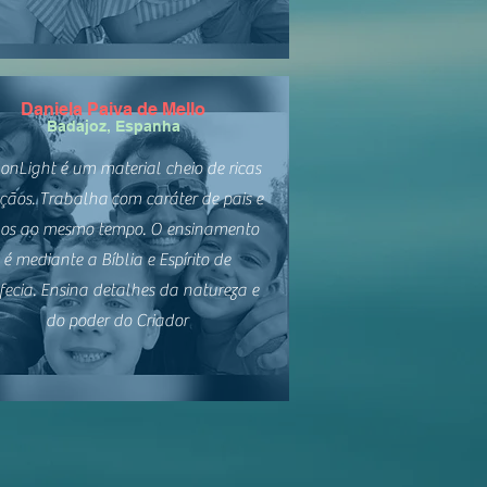
Daniela Paiva de Mello
Badajoz, Espanha
onLight é um material cheio de ricas
çãos. Trabalha com caráter de pais e
hos ao mesmo tempo. O ensinamento
é mediante a Bíblia e Espírito de
fecia. Ensina detalhes da natureza e
do poder do Criador