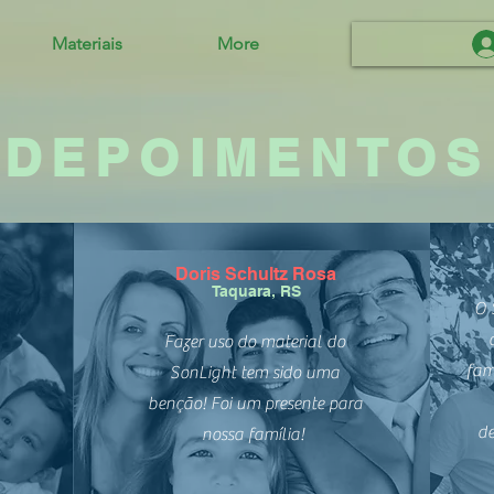
Materiais
More
DEPOIMENTOS
Doris Schultz Rosa
Taquara, RS
O 
Fazer uso do material do
fam
SonLight tem sido uma
benção! Foi um presente para
de
nossa família!