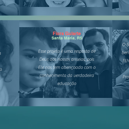
Flora Gularte
Santa Maria, RS
O S
Esse projeto é uma resposta de
ben
a
Deus aos nossos anseios, pois
fil
Ele nos tem abençoado com o
o
conhecimento da verdadeira
Pro
educação