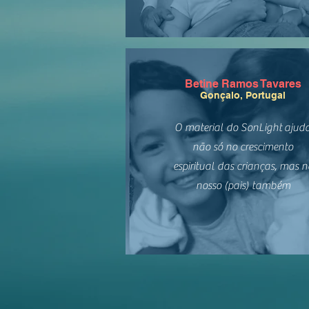
Betine Ramos Tavares
Gonçalo, Portugal
O material do SonLight ajud
não só no crescimento
espiritual das crianças, mas n
nosso (pais) também